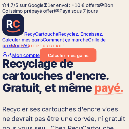
4,7/5 sur Google
1er envoi : +10 € offerts
Bon
Colissimo prépayé offert
Payé sous 7 jours
R
C
RecyCartouche
Recyclez. Encaissez.
Calculer mes gains
Comment ça marche
Grille de
prix
Blog
FAQ
LE GUIDE DU RECYCLAGE
Mon compte
Calculer
mes gains
Recyclage de
cartouches d'encre.
Gratuit, et même
payé.
Recycler ses cartouches d'encre vides
ne devrait pas être une corvée, ni gratuit
pour vous seul. Chez RecyCartouche,