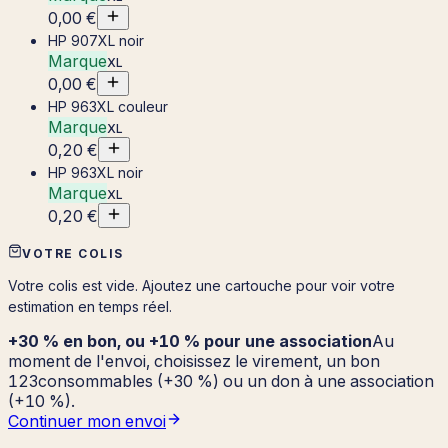
0,00 €
HP 907XL noir
Marque
XL
0,00 €
HP 963XL couleur
Marque
XL
0,20 €
HP 963XL noir
Marque
XL
0,20 €
VOTRE COLIS
Votre colis est vide. Ajoutez une cartouche pour voir votre
estimation en temps réel.
+30 % en bon, ou +10 % pour une association
Au
moment de l'envoi, choisissez le virement, un bon
123consommables (+30 %) ou un don à une association
(+10 %).
Continuer mon envoi