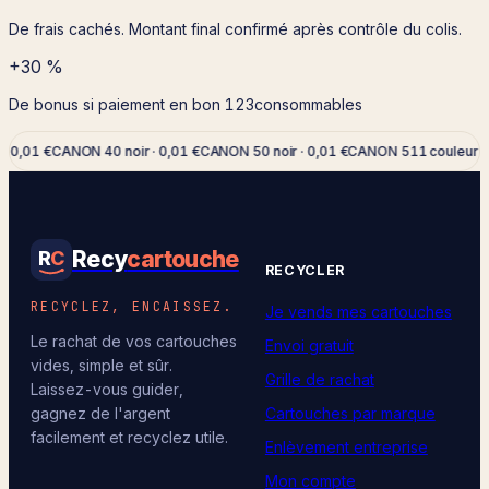
De frais cachés. Montant final confirmé après contrôle du colis.
+30 %
De bonus si paiement en bon 123consommables
 0,01 €
CANON 40 noir · 0,01 €
CANON 50 noir · 0,01 €
CANON 511 couleur · 0
Recy
cartouche
R
C
RECYCLER
RECYCLEZ, ENCAISSEZ.
Je vends mes cartouches
Le rachat de vos cartouches
Envoi gratuit
vides, simple et sûr.
Grille de rachat
Laissez-vous guider,
Cartouches par marque
gagnez de l'argent
facilement et recyclez utile.
Enlèvement entreprise
Mon compte