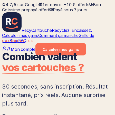
4,7/5 sur Google
1er envoi : +10 € offerts
Bon
Colissimo prépayé offert
Payé sous 7 jours
R
C
RecyCartouche
Recyclez. Encaissez.
Calculer mes gains
Comment ça marche
Grille de
prix
Blog
FAQ
CALCULATEUR
Mon compte
Calculer
mes gains
Combien valent
vos cartouches ?
30 secondes, sans inscription. Résultat
instantané, prix réels. Aucune surprise
plus tard.