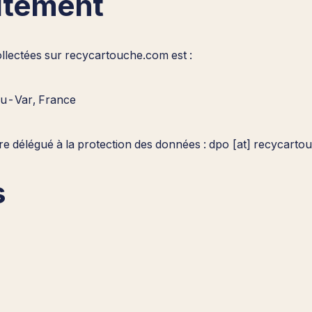
aitement
llectées sur recycartouche.com est :
du-Var, France
e délégué à la protection des données : dpo [at] recycarto
s