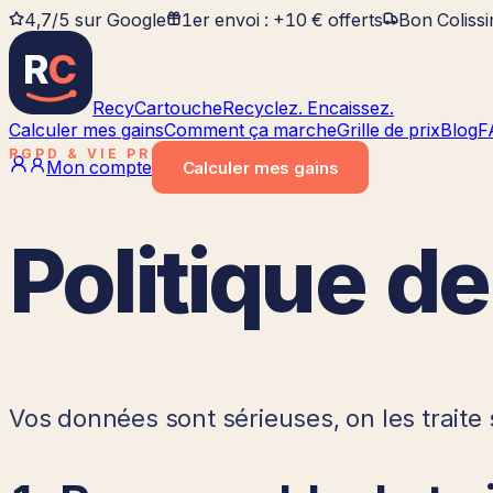
4,7/5 sur Google
1er envoi : +10 € offerts
Bon Coliss
R
C
RecyCartouche
Recyclez. Encaissez.
Calculer mes gains
Comment ça marche
Grille de prix
Blog
F
RGPD & VIE PRIVÉE
Mon compte
Calculer
mes gains
Politique de
Vos données sont sérieuses, on les traite 