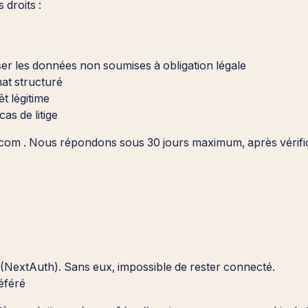
droits :
r les données non soumises à obligation légale
at structuré
êt légitime
as de litige
.com . Nous répondons sous 30 jours maximum, après vérifica
n (NextAuth). Sans eux, impossible de rester connecté.
éféré