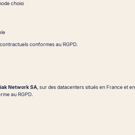
mode choisi
s
ble
s contractuels conformes au RGPD.
iak Network SA
, sur des datacenters situés en France et 
forme au RGPD.