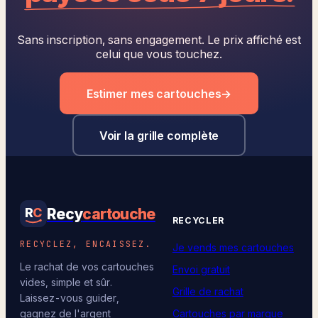
Sans inscription, sans engagement. Le prix affiché est
celui que vous touchez.
Estimer mes cartouches
→
Voir la grille complète
Recy
cartouche
R
C
RECYCLER
RECYCLEZ, ENCAISSEZ.
Je vends mes cartouches
Le rachat de vos cartouches
Envoi gratuit
vides, simple et sûr.
Grille de rachat
Laissez-vous guider,
Cartouches par marque
gagnez de l'argent