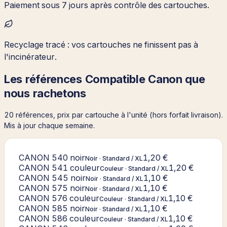
Paiement sous 7 jours après contrôle des cartouches.
Recyclage tracé : vos cartouches ne finissent pas à
l'incinérateur.
Les références
Compatible Canon
que
nous rachetons
20
référence
s
, prix par cartouche à l'unité (hors forfait livraison).
Mis à jour chaque semaine.
CANON 540 noir
1,20 €
Noir
·
Standard / XL
CANON 541 couleur
1,20 €
Couleur
·
Standard / XL
CANON 545 noir
1,10 €
Noir
·
Standard / XL
CANON 575 noir
1,10 €
Noir
·
Standard / XL
CANON 576 couleur
1,10 €
Couleur
·
Standard / XL
CANON 585 noir
1,10 €
Noir
·
Standard / XL
CANON 586 couleur
1,10 €
Couleur
·
Standard / XL