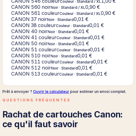
CANON 546 couleur
1,00 €
Couleur
·
Standard / XL
CANON 560 noir
0,90 €
Noir
·
Standard / XL
CANON 561 couleur
0,90 €
Couleur
·
Standard / XL
CANON 37 noir
0,01 €
Noir
·
Standard
CANON 38 couleur
0,01 €
Couleur
·
Standard
CANON 40 noir
0,01 €
Noir
·
Standard
CANON 41 couleur
0,01 €
Couleur
·
Standard
CANON 50 noir
0,01 €
Noir
·
Standard
CANON 51 couleur
0,01 €
Couleur
·
Standard
CANON 510 noir
0,01 €
Noir
·
Standard
CANON 511 couleur
0,01 €
Couleur
·
Standard
CANON 512 noir
0,01 €
Noir
·
Standard
CANON 513 couleur
0,01 €
Couleur
·
Standard
Prêt à envoyer ?
Ouvrir le calculateur
pour estimer un envoi complet.
QUESTIONS FRÉQUENTES
Rachat de cartouches
Canon
:
ce qu'il faut savoir