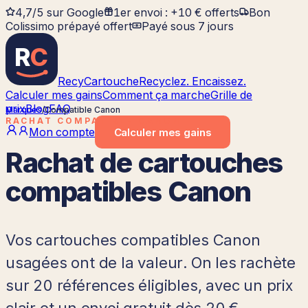
4,7/5 sur Google
1er envoi : +10 € offerts
Bon
Colissimo prépayé offert
Payé sous 7 jours
R
C
RecyCartouche
Recyclez. Encaissez.
Calculer mes gains
Comment ça marche
Grille de
prix
Blog
FAQ
Marques
/
Compatible Canon
RACHAT
COMPATIBLE CANON
Mon compte
Calculer
mes gains
Rachat de cartouches
compatibles Canon
Vos cartouches compatibles
Canon
usagées ont de la valeur. On les rachète
sur
20
références éligibles, avec un prix