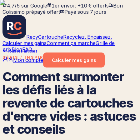
4,7/5 sur Google
1er envoi : +10 € offerts
Bon
Colissimo prépayé offert
Payé sous 7 jours
R
C
RecyCartouche
Recyclez. Encaissez.
Calculer mes gains
Comment ça marche
Grille de
prix
Blog
FAQ
Tous les articles
DÉFIS / INSPIRATION
Mon compte
Calculer
mes gains
Comment surmonter
les défis liés à la
revente de cartouches
d'encre vides : astuces
et conseils