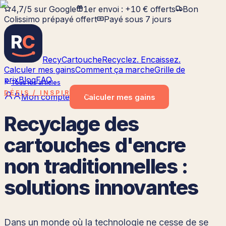
4,7/5 sur Google
1er envoi : +10 € offerts
Bon
Colissimo prépayé offert
Payé sous 7 jours
R
C
RecyCartouche
Recyclez. Encaissez.
Calculer mes gains
Comment ça marche
Grille de
prix
Blog
FAQ
Tous les articles
DÉFIS / INSPIRATION
Mon compte
Calculer
mes gains
Recyclage des
cartouches d'encre
non traditionnelles :
solutions innovantes
Dans un monde où la technologie ne cesse de se