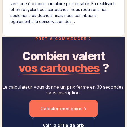
vers une économie circulaire plus durable. En réutilisant
et en recyclant ces cartouches, nous réduisons non
seulement les déchets, mais nous contribuons
également à la conservation des…
PRÊT À COMMENCER ?
Combien valent
vos cartouches
?
Le calculateur vous donne un prix ferme en 30 secondes,
sans inscription.
Calculer mes gains
→
Voir la grille de prix