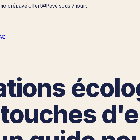
imo prépayé offert
Payé sous 7 jours
AQ
cations écol
rtouches d'
un guide pou