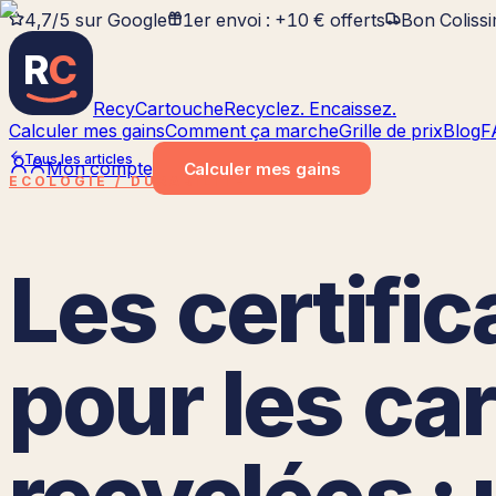
4,7/5 sur Google
1er envoi : +10 € offerts
Bon Coliss
R
C
RecyCartouche
Recyclez. Encaissez.
Calculer mes gains
Comment ça marche
Grille de prix
Blog
F
Tous les articles
Mon compte
Calculer
mes gains
ECOLOGIE / DURABILITÉ
Les certifi
pour les ca
recyclées : 