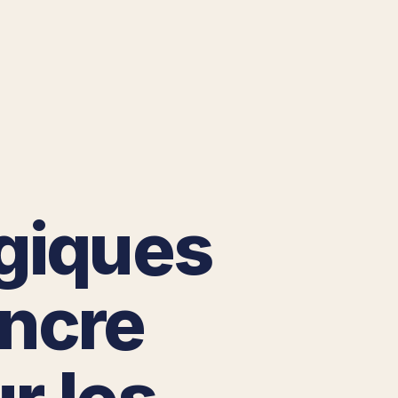
ogiques
encre
r les