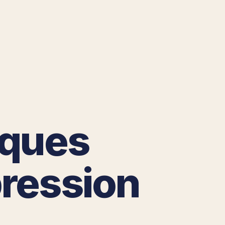
iques
pression