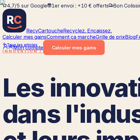
4,7/5 sur Google
1er envoi : +10 € offerts
Bon Coliss
R
C
RecyCartouche
Recyclez. Encaissez.
Calculer mes gains
Comment ça marche
Grille de prix
Blog
F
Tous les articles
Mon compte
Calculer
mes gains
INNOVATION / EDUCATION
Les innovat
dans l'indus
et leurs im