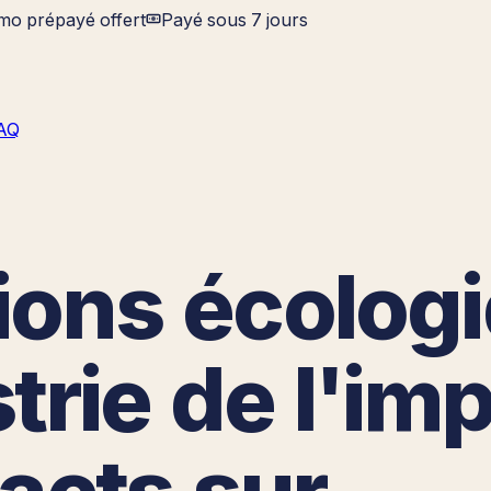
imo prépayé offert
Payé sous 7 jours
AQ
ions écolog
trie de l'im
pacts sur