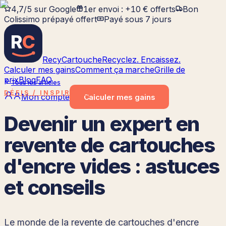
4,7/5 sur Google
1er envoi : +10 € offerts
Bon
Colissimo prépayé offert
Payé sous 7 jours
R
C
RecyCartouche
Recyclez. Encaissez.
Calculer mes gains
Comment ça marche
Grille de
prix
Blog
FAQ
Tous les articles
DÉFIS / INSPIRATION
Mon compte
Calculer
mes gains
Devenir un expert en
revente de cartouches
d'encre vides : astuces
et conseils
Le monde de la revente de cartouches d'encre