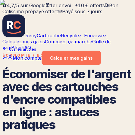
4,7/5 sur Google
1er envoi : +10 € offerts
Bon
Colissimo prépayé offert
Payé sous 7 jours
R
C
RecyCartouche
Recyclez. Encaissez.
Calculer mes gains
Comment ça marche
Grille de
prix
Blog
FAQ
Tous les articles
ÉCONOMIE / BONS PLANS
Mon compte
Calculer
mes gains
Économiser de l'argent
avec des cartouches
d'encre compatibles
en ligne : astuces
pratiques