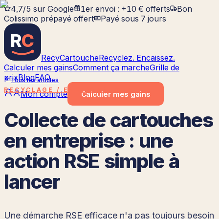
4,7/5 sur Google
1er envoi : +10 € offerts
Bon
Colissimo prépayé offert
Payé sous 7 jours
R
C
RecyCartouche
Recyclez. Encaissez.
Calculer mes gains
Comment ça marche
Grille de
prix
Blog
FAQ
Tous les articles
RECYCLAGE / ENVIRONNEMENT
Mon compte
Calculer
mes gains
Collecte de cartouches
en entreprise : une
action RSE simple à
lancer
Une démarche RSE efficace n'a pas toujours besoin